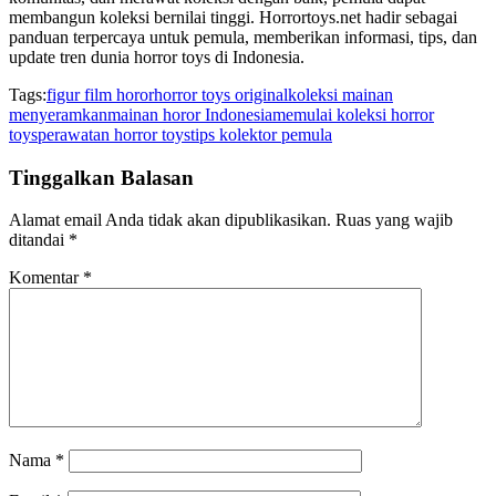
membangun koleksi bernilai tinggi. Horrortoys.net hadir sebagai
panduan terpercaya untuk pemula, memberikan informasi, tips, dan
update tren dunia horror toys di Indonesia.
Tags:
figur film horor
horror toys original
koleksi mainan
menyeramkan
mainan horor Indonesia
memulai koleksi horror
toys
perawatan horror toys
tips kolektor pemula
Tinggalkan Balasan
Alamat email Anda tidak akan dipublikasikan.
Ruas yang wajib
ditandai
*
Komentar
*
Nama
*