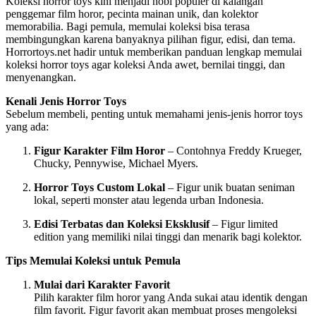
Koleksi horror toys kini menjadi hobi populer di kalangan
penggemar film horor, pecinta mainan unik, dan kolektor
memorabilia. Bagi pemula, memulai koleksi bisa terasa
membingungkan karena banyaknya pilihan figur, edisi, dan tema.
Horrortoys.net hadir untuk memberikan panduan lengkap memulai
koleksi horror toys agar koleksi Anda awet, bernilai tinggi, dan
menyenangkan.
Kenali Jenis Horror Toys
Sebelum membeli, penting untuk memahami jenis-jenis horror toys
yang ada:
Figur Karakter Film Horor
– Contohnya Freddy Krueger,
Chucky, Pennywise, Michael Myers.
Horror Toys Custom Lokal
– Figur unik buatan seniman
lokal, seperti monster atau legenda urban Indonesia.
Edisi Terbatas dan Koleksi Eksklusif
– Figur limited
edition yang memiliki nilai tinggi dan menarik bagi kolektor.
Tips Memulai Koleksi untuk Pemula
Mulai dari Karakter Favorit
Pilih karakter film horor yang Anda sukai atau identik dengan
film favorit. Figur favorit akan membuat proses mengoleksi