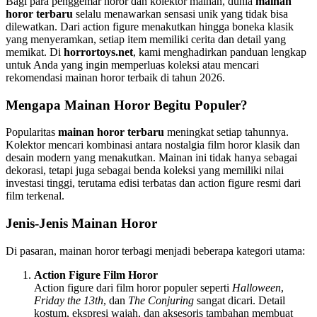
Bagi para penggemar horor dan kolektor mainan, dunia
mainan
horor terbaru
selalu menawarkan sensasi unik yang tidak bisa
dilewatkan. Dari action figure menakutkan hingga boneka klasik
yang menyeramkan, setiap item memiliki cerita dan detail yang
memikat. Di
horrortoys.net
, kami menghadirkan panduan lengkap
untuk Anda yang ingin memperluas koleksi atau mencari
rekomendasi mainan horor terbaik di tahun 2026.
Mengapa Mainan Horor Begitu Populer?
Popularitas
mainan horor terbaru
meningkat setiap tahunnya.
Kolektor mencari kombinasi antara nostalgia film horor klasik dan
desain modern yang menakutkan. Mainan ini tidak hanya sebagai
dekorasi, tetapi juga sebagai benda koleksi yang memiliki nilai
investasi tinggi, terutama edisi terbatas dan action figure resmi dari
film terkenal.
Jenis-Jenis Mainan Horor
Di pasaran, mainan horor terbagi menjadi beberapa kategori utama:
Action Figure Film Horor
Action figure dari film horor populer seperti
Halloween
,
Friday the 13th
, dan
The Conjuring
sangat dicari. Detail
kostum, ekspresi wajah, dan aksesoris tambahan membuat