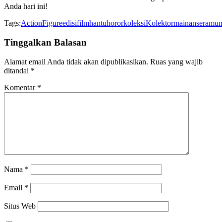
Anda hari ini!
Tags:
ActionFigure
edisi
film
hantu
horor
koleksi
Kolektor
mainan
seram
un
Tinggalkan Balasan
Alamat email Anda tidak akan dipublikasikan.
Ruas yang wajib
ditandai
*
Komentar
*
Nama
*
Email
*
Situs Web